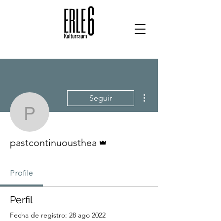
Más acciones
Seguir
pastcontinuousthea
Administrador
pastcontinuousthea
Profile
Perfil
Fecha de registro: 28 ago 2022