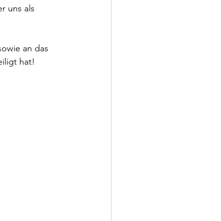
r uns als 
sowie an das 
ligt hat!