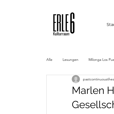
Sta
Alle
Lesungen
Milonga Los Pu
pastcontinuousthe
Marlen H
Gesellsch