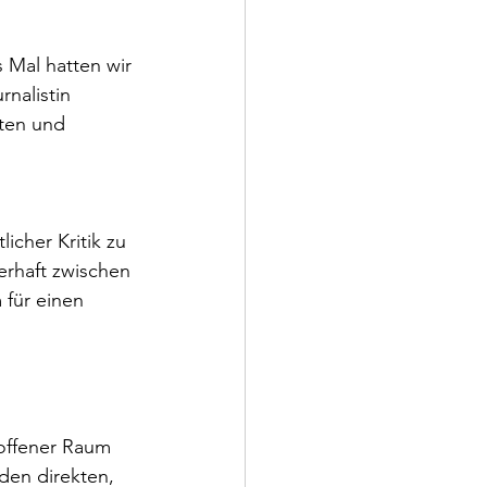
s Mal hatten wir 
nalistin 
ten und 
icher Kritik zu 
erhaft zwischen 
 für einen 
offener Raum 
den direkten, 