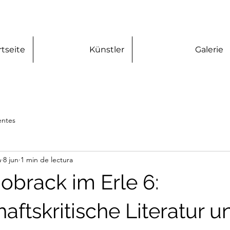
rtseite
Künstler
Galerie
entes
a
8 jun
1 min de lectura
obrack im Erle 6:
aftskritische Literatur u