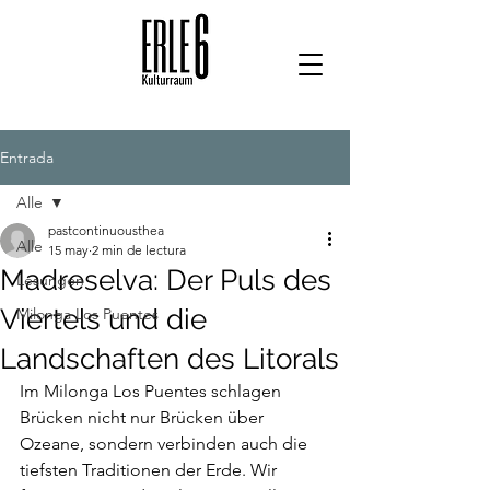
Entrada
Alle
pastcontinuousthea
Alle
15 may
2 min de lectura
Madreselva: Der Puls des
Lesungen
Viertels und die
Milonga Los Puentes
Landschaften des Litorals
Im Milonga Los Puentes schlagen 
Brücken nicht nur Brücken über 
Ozeane, sondern verbinden auch die 
tiefsten Traditionen der Erde. Wir 