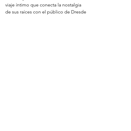
viaje íntimo que conecta la nostalgia 
de sus raíces con el público de Dresde
Madreselva Tango
Milongas in Dresden
Tango in Dresden
Tango Konzert
Milonga Los Puentes
Milonga Los Puentes