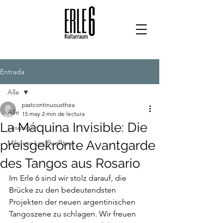
Entrada
Alle
pastcontinuousthea
Alle
15 may
2 min de lectura
La Máquina Invisible: Die
Lesungen
preisgekrönte Avantgarde
Milonga Los Puentes
des Tangos aus Rosario
Im Erle 6 sind wir stolz darauf, die 
Brücke zu den bedeutendsten 
Projekten der neuen argentinischen 
Tangoszene zu schlagen. Wir freuen 