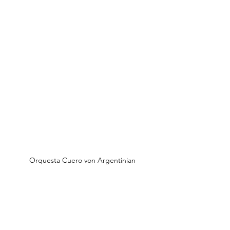
Orquesta Cuero von Argentinian
Milongas in Dresden
Tango in Dresden
Tango Konzert
Milonga Los Puentes
Milonga Los Puentes