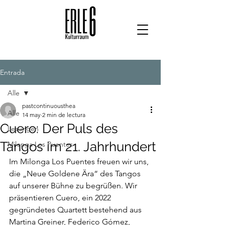
Entrada
Alle
pastcontinuousthea
Alle
14 may
2 min de lectura
Cuero: Der Puls des
Lesungen
Tangos im 21. Jahrhundert
Milonga Los Puentes
Im Milonga Los Puentes freuen wir uns, 
die „Neue Goldene Ära“ des Tangos 
auf unserer Bühne zu begrüßen. Wir 
präsentieren Cuero, ein 2022 
gegründetes Quartett bestehend aus 
Martina Greiner, Federico Gómez, 