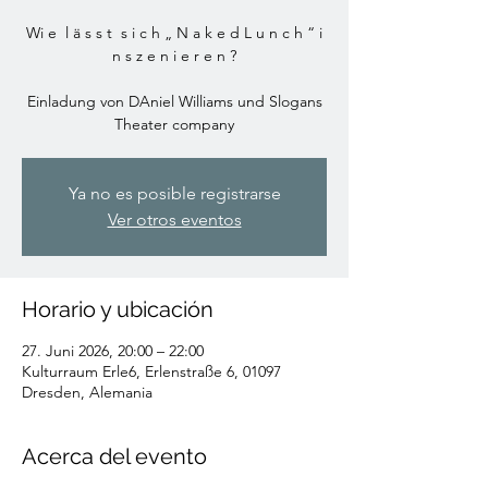
Wi e l ä s s t s i c h „ N a k e d L u n c h “ i
n s z e n i e r e n ?
Einladung von DAniel Williams und Slogans
Theater company
Ya no es posible registrarse
Ver otros eventos
Horario y ubicación
27. Juni 2026, 20:00 – 22:00
Kulturraum Erle6, Erlenstraße 6, 01097
Dresden, Alemania
Acerca del evento