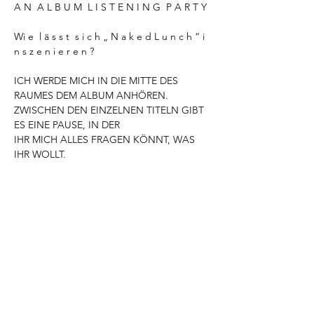
A N  A L B U M  L I S T E N I N G  P A R T Y
Wi e  l ä s s t  s i c h „ N a k e d L u n c h “ i 
n s z e n i e r e n ?
ICH WERDE MICH IN DIE MITTE DES 
RAUMES DEM ALBUM ANHÖREN. 
ZWISCHEN DEN EINZELNEN TITELN GIBT 
ES EINE PAUSE, IN DER
IHR MICH ALLES FRAGEN KÖNNT, WAS 
IHR WOLLT.
Folgt eine improvisation mit Tanz von Yamile 
Navarro und
Makhina Dzhuraeva und Live Musik von 
Daniel Williams
Mehr