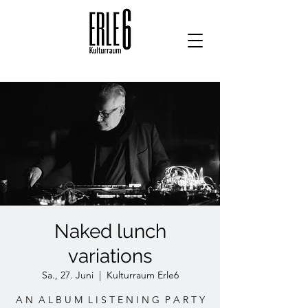
Naked lunch
variations
Sa., 27. Juni
  |  
Kulturraum Erle6
A N A L B U M L I S T E N I N G P A R T Y